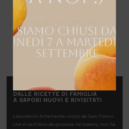
DALLE RICETTE DI FAMIGLIA
A SAPORI NUOVI E RIVISITATI
Laboratorio fortemente voluto da Gian Franco
che in vent’anni da grossista nel bakery, non ha